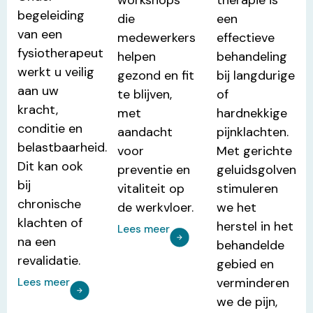
workshops
therapie is
begeleiding
die
een
van een
medewerkers
effectieve
fysiotherapeut
helpen
behandeling
werkt u veilig
gezond en fit
bij langdurige
aan uw
te blijven,
of
kracht,
met
hardnekkige
conditie en
aandacht
pijnklachten.
belastbaarheid.
voor
Met gerichte
Dit kan ook
preventie en
geluidsgolven
bij
vitaliteit op
stimuleren
chronische
de werkvloer.
we het
klachten of
herstel in het
Lees meer
na een
behandelde
revalidatie.
gebied en
verminderen
Lees meer
we de pijn,