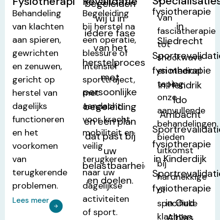
Specialisatie
Fysiotherapie
Revalidatie
Behandeling
Begeleiding
Van
van klachten
bij herstel na
fasciatherapie
aan spieren,
een operatie,
tot
gewrichten
blessure of
shockwave
en zenuwen,
intensief
en medical
gericht op
sporttraject,
taping:
herstel van
met
onze
dagelijks
aandacht
aanvullende
functioneren
voor kracht,
behandelingen
en het
mobiliteit en
bieden
voorkomen
veilig
uitkomst
van
terugkeren
bij
terugkerende
naar uw
hardnekkige
problemen.
dagelijkse
of
activiteiten
Lees meer
specifieke
of sport.
klachten.